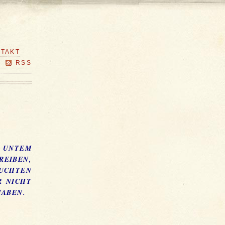
TAKT
RSS
H UNTEM
REIBEN,
HTEN UN
ICHT SC
BEN.