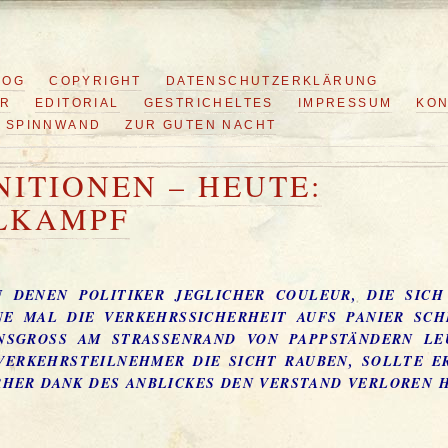
LOG
COPYRIGHT
DATENSCHUTZERKLÄRUNG
ER
EDITORIAL
GESTRICHELTES
IMPRESSUM
KON
SPINNWAND
ZUR GUTEN NACHT
NITIONEN – HEUTE:
LKAMPF
IN DENEN POLITIKER JEGLICHER COULEUR, DIE SIC
NE MAL DIE VERKEHRSSICHERHEIT AUFS PANIER SCH
NSGROSS AM STRASSENRAND VON PAPPSTÄNDERN LEUC
KEHRSTEILNEHMER DIE SICHT RAUBEN, SOLLTE ER N
R DANK DES ANBLICKES DEN VERSTAND VERLOREN HA