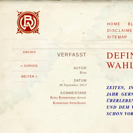
HOME
B
DISCLAIM
SITEMAP
DEFI
ARCHIV
VERFASST
WAH
« ZURÜCK
AUTOR
Krise
WEITER »
DATUM
06 September, 2013
ZEITEN, 
KOMMENTARE
JAHR GER
Keine Kommentare
derzeit.
ÜBERLEBE
Kommentar hinterlassen
.
D DEM VER
HON VORHE