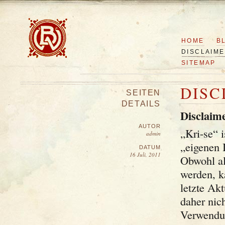
HOME
B
DISCLAIM
SITEMAP
DISC
SEITEN
DETAILS
Disclaim
AUTOR
„Kri-se“ i
admin
„eigenen I
DATUM
16 Juli, 2011
Obwohl all
werden, k
letzte Ak
daher nic
Verwendun