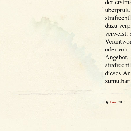
der erstm
überprüft,
strafrecht
dazu verpf
verweist,
Verantwor
oder von 
Angebot, z
strafrecht
dieses An
zumutbar 
�
Krise
, 2026