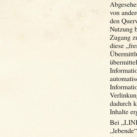
Abgesehen
von ander
den Querv
Nutzung b
Zugang zu
diese „fre
Übermittl
übermitte
Informati
automatis
Informati
Verlinkun
dadurch k
Inhalte er
Bei „LINK
„lebende“ 