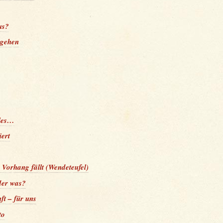
us?
 gehen
lles…
iert
r Vorhang fällt (Wendeteufel)
oder was?
ft – für uns
to