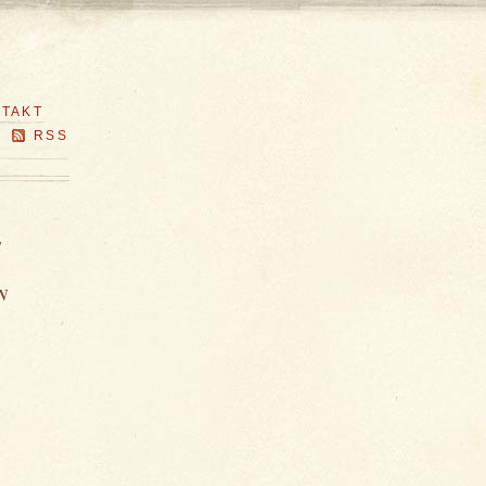
TAKT
RSS
E
N