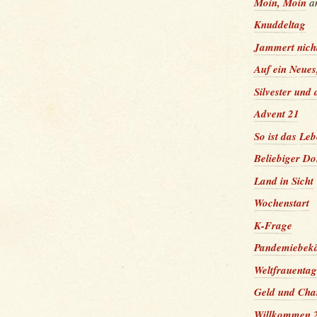
Moin, Moin
a
Knuddeltag
Jammert nicht
Auf ein Neues
Silvester und
Advent 21
So ist das L
Beliebiger Do
Land in Sicht
Wochenstart
K-Frage
Pandemiebekä
Weltfrauenta
Geld und Cha
Willkommen 2