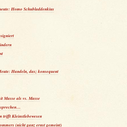
 heute: Homo Schubladdenkius
signiert
ündern
nt
Heute: Handeln, das; konsequent
it Masse als vs. Masse
 sprechen…
 trifft Kleinstlebewesen
ommers (nicht ganz ernst gemeint)