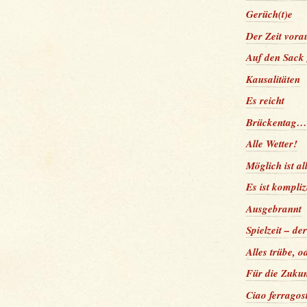
Gerüch(t)e
Der Zeit vora
Auf den Sack
Kausalitäten
Es reicht
Brückentag…
Alle Wetter!
Möglich ist a
Es ist kompliz
Ausgebrannt
Spielzeit – de
Alles trübe, 
Für die Zukun
Ciao ferragos