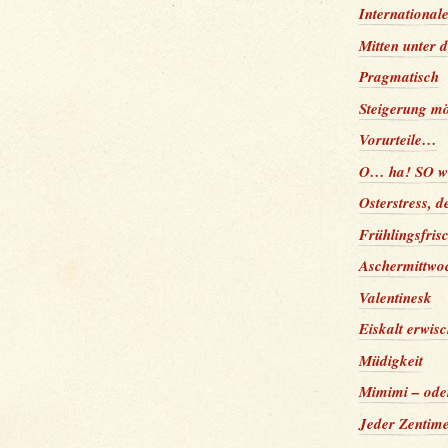
International
Mitten unter
Pragmatisch
Steigerung mö
Vorurteile…
O… ha! SO wi
Osterstress, 
Frühlingsfri
Aschermittwo
Valentinesk
Eiskalt erwis
Müdigkeit
Mimimi – oder
Jeder Zentime