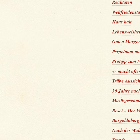
Realitäten
Weltfriedenst
Haus halt
Lebensweishei
Guten Morge
Perpetuum mo
Protipp zum 
<- macht öfte
Trübe Aussich
30 Jahre nac
Musikgeschm
Reset – Der W
Bargeldoberg
Nach der Wahl
Trends…