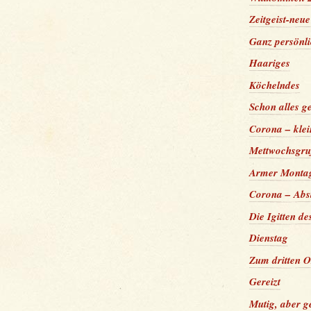
Zeitgeist-neu
Ganz persönl
Haariges
Köchelndes
Schon alles g
Corona – klei
Mettwochsgr
Armer Monta
Corona – Abs
Die Igitten d
Dienstag
Zum dritten O
Gereizt
Mutig, aber 