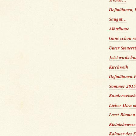
Definitionen,
Saugut…
Albträume
Gans schön re
Unter Steuers
Jetzt wirds bu
Kirchweih
Definitionen-
Sommer 2015
Kauderwelsch
Lieber Hirn m
Lasst Blumen
Kleinlebewesen
Kalauer des S