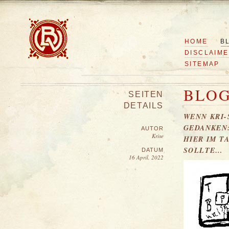
HOME
B
DISCLAIM
SITEMAP
BLO
SEITEN
DETAILS
WENN KRI-
GEDANKEN
AUTOR
Krise
HIER IM 
SOLLTE…
DATUM
16 April, 2022