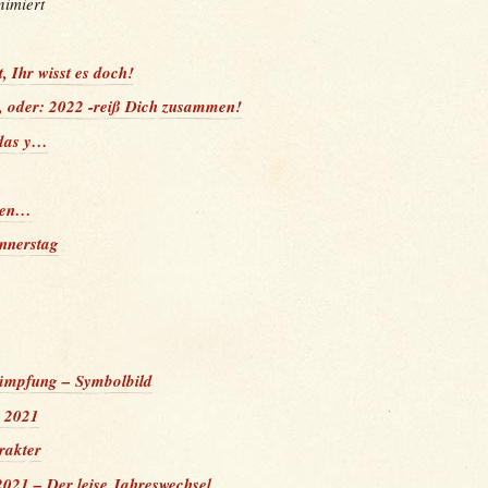
nimiert
, Ihr wisst es doch!
, oder: 2022 -reiß Dich zusammen!
 das y…
eben…
nnerstag
mpfung – Symbolbild
g 2021
rakter
021 – Der leise Jahreswechsel