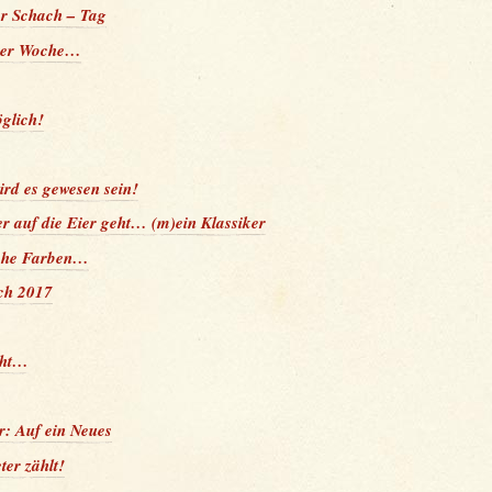
er Schach – Tag
 der Woche…
glich!
rd es gewesen sein!
der auf die Eier geht… (m)ein Klassiker
sche Farben…
ch 2017
cht…
: Auf ein Neues
ter zählt!