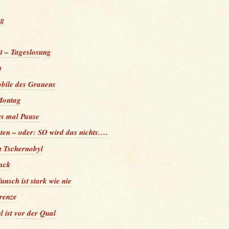
ag
t – Tageslosung
n
bile des Grauens
Montag
rs mal Pause
ten – oder: SO wird das nichts….
h Tschernobyl
ack
unsch ist stark wie nie
renze
 ist vor der Qual