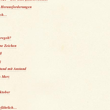
e Herausforderungen
ich…
eregelt?
ne Zeichen
uß
g
tand mit Anstand
es Merz
ktober
gefährlich…