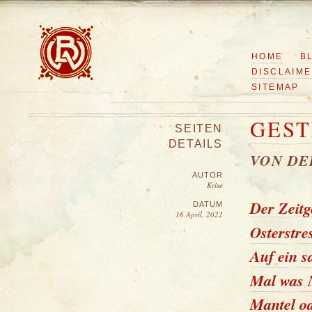
HOME
B
DISCLAIM
SITEMAP
GEST
SEITEN
DETAILS
VON DE
AUTOR
Krise
Der Zeitg
DATUM
16 April, 2022
Osterstres
Auf ein s
Mal was N
Mantel o