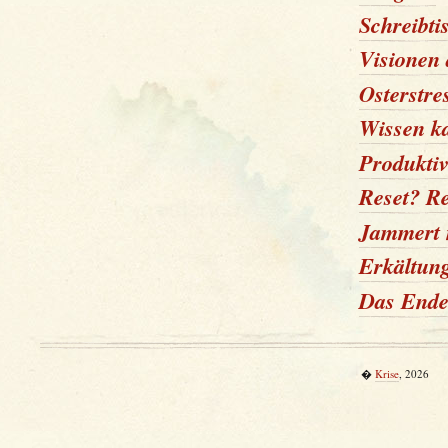
Schreibti
Visionen
Osterstres
Wissen k
Produkti
Reset? Re
Jammert n
Erkältun
Das Ende 
�
Krise
, 2026