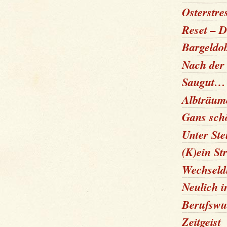
Osterstre
Reset – D
Bargeldo
Nach der 
Saugut…
Albträum
Gans schö
Unter St
(K)ein St
Wechseld
Neulich 
Berufswu
Zeitgeist