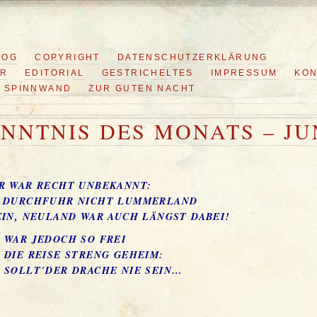
LOG
COPYRIGHT
DATENSCHUTZERKLÄRUNG
ER
EDITORIAL
GESTRICHELTES
IMPRESSUM
KON
SPINNWAND
ZUR GUTEN NACHT
NNTNIS DES MONATS – JU
R WAR RECHT UNBEKANNT:
F DURCHFUHR NICHT LUMMERLAND
EIN, NEULAND WAR AUCH LÄNGST DABEI!
 WAR JEDOCH SO FREI
 DIE REISE STRENG GEHEIM:
 SOLLT´DER DRACHE NIE SEIN…