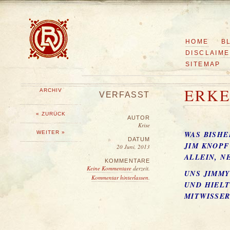
HOME
B
DISCLAIM
SITEMAP
ERKE
ARCHIV
VERFASST
« ZURÜCK
AUTOR
Krise
WEITER »
WAS BISHE
DATUM
JIM KNOP
20 Juni, 2013
ALLEIN, N
KOMMENTARE
Keine Kommentare
derzeit.
UNS JIMMY
Kommentar hinterlassen
.
UND HIELT
MITWISSER