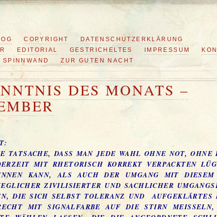
LOG
COPYRIGHT
DATENSCHUTZERKLÄRUNG
ER
EDITORIAL
GESTRICHELTES
IMPRESSUM
KON
SPINNWAND
ZUR GUTEN NACHT
NNTNIS DES MONATS –
EMBER
T:
E TATSACHE, DASS MAN JEDE WAHL OHNE NOT, OHNE 
DERZEIT MIT RHETORISCH KORREKT VERPACKTEN LÜ
INNEN KANN, ALS AUCH DER UMGANG MIT DIESEM
JEGLICHER ZIVILISIERTER UND SACHLICHER UMGANG
EN, DIE SICH SELBST TOLERANZ UND AUFGEKLÄRTES
ECHT MIT SIGNALFARBE AUF DIE STIRN MEISSELN, 