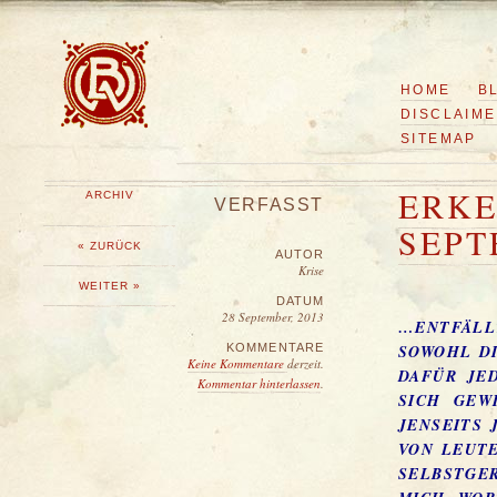
HOME
B
DISCLAIM
SITEMAP
ERKE
ARCHIV
VERFASST
SEPT
« ZURÜCK
AUTOR
Krise
WEITER »
DATUM
28 September, 2013
…ENTFÄLL
KOMMENTARE
SOWOHL DI
Keine Kommentare
derzeit.
DAFÜR JE
Kommentar hinterlassen
.
SICH GEW
JENSEITS 
VON LEUT
SELBSTGER