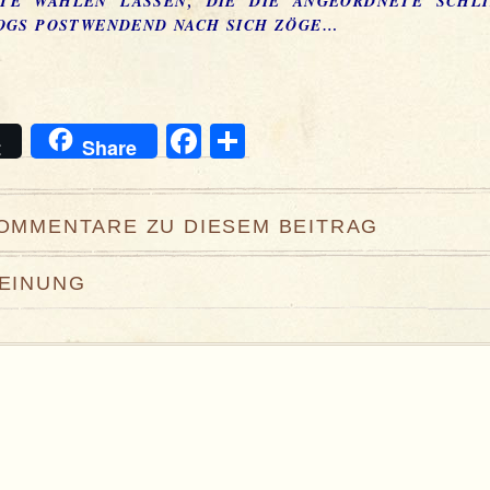
E WÄHLEN LASSEN, DIE DIE ANGEORDNETE SCHLIES
S POSTWENDEND NACH SICH ZÖGE…
Facebook
Teilen
t
Share
KOMMENTARE ZU DIESEM BEITRAG
MEINUNG