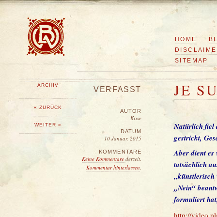
HOME
B
DISCLAIM
SITEMAP
JE S
ARCHIV
VERFASST
« ZURÜCK
AUTOR
Krise
Natürlich fie
WEITER »
DATUM
gestrickt, Ge
10 Januar, 2015
Aber dient es
KOMMENTARE
Keine Kommentare
derzeit.
tatsächlich a
Kommentar hinterlassen
.
„künstlerisch
„Nein“ beantwo
formuliert hat
http://
video pl