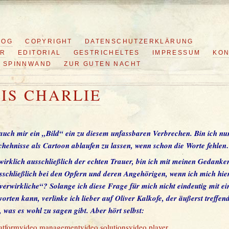
LOG
COPYRIGHT
DATENSCHUTZERKLÄRUNG
ER
EDITORIAL
GESTRICHELTES
IMPRESSUM
KON
SPINNWAND
ZUR GUTEN NACHT
UIS CHARLIE
l auch mir ein „Bild“ ein zu diesem unfassbaren Verbrechen. Bin ich nu
schehnisse als Cartoon ablaufen zu lassen, wenn schon die Worte fehle
 wirklich ausschließlich der echten Trauer, bin ich mit meinen Gedanke
usschließlich bei den Opfern und deren Angehörigen, wenn ich mich hie
 verwirkliche“? Solange ich diese Frage für mich nicht eindeutig mit e
rten kann, verlinke ich lieber auf Oliver Kalkofe, der äußerst treffend
, was es wohl zu sagen gibt. Aber hört selbst:
atform
video management
video solutions
video player