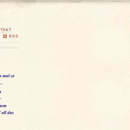
TAKT
RSS
n mal so
n…
n
r
inem
 all das