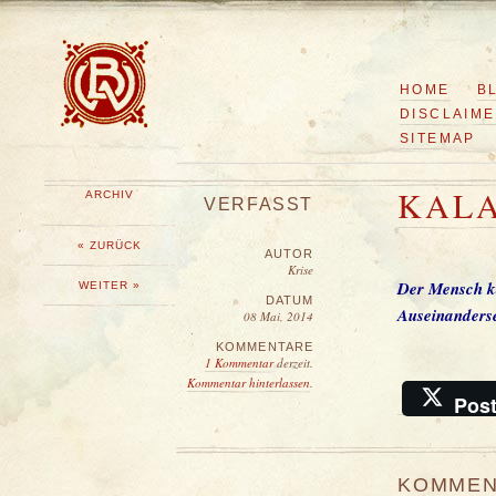
HOME
B
DISCLAIM
SITEMAP
KALA
ARCHIV
VERFASST
« ZURÜCK
AUTOR
Krise
Der Mensch ka
WEITER »
DATUM
Auseinanderse
08 Mai, 2014
KOMMENTARE
1 Kommentar
derzeit.
Kommentar hinterlassen
.
Pos
KOMMEN