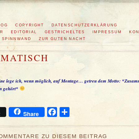
LOG
COPYRIGHT
DATENSCHUTZERKLÄRUNG
ER
EDITORIAL
GESTRICHELTES
IMPRESSUM
KON
SPINNWAND
ZUR GUTEN NACHT
GMATISCH
ine lege ich, wenn möglich, auf Montage… getreu dem Motto: *Zusa
 gehört*
Facebook
Teilen
t
Share
KOMMENTARE ZU DIESEM BEITRAG