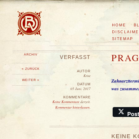
HOME
B
DISCLAIM
SITEMAP
PRA
ARCHIV
VERFASST
« ZURÜCK
AUTOR
Krise
Zahnarztterm
WEITER »
DATUM
was zusammen
05 Juni, 2017
KOMMENTARE
Keine Kommentare
derzeit.
Kommentar hinterlassen
.
Pos
KEINE 