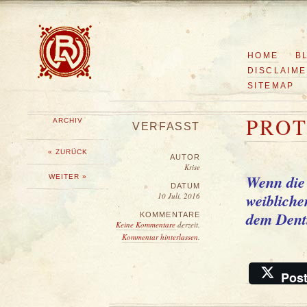
HOME
B
DISCLAIM
SITEMAP
PROT
ARCHIV
VERFASST
« ZURÜCK
AUTOR
Krise
Wenn die 
WEITER »
DATUM
weibliche
10 Juli, 2016
dem Dent
KOMMENTARE
Keine Kommentare
derzeit.
Kommentar hinterlassen
.
Pos