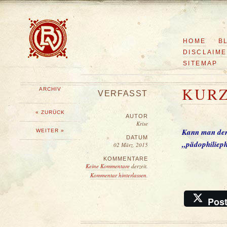
HOME
B
DISCLAIM
SITEMAP
KUR
ARCHIV
VERFASST
« ZURÜCK
AUTOR
Krise
Kann man den 
WEITER »
DATUM
„pädophilieph
02 März, 2015
KOMMENTARE
Keine Kommentare
derzeit.
Kommentar hinterlassen
.
Pos