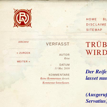
HOME
B
DISCLAIM
SITEMAP
TRÜB
ARCHIV
VERFASST
WIRD
« ZURÜCK
AUTOR
Krise
WEITER »
DATUM
13 Mai, 2016
Der Reife
KOMMENTARE
lasset n
Keine Kommentare
derzeit.
Kommentar hinterlassen
.
(Ausgeruf
Servatius