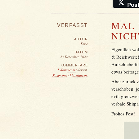
Pos
MAL 
VERFASST
NICH
AUTOR
Krise
Eigentlich wo
DATUM
& Reichweite!
23 Dezember, 2024
Aufschieberiti
KOMMENTARE
1 Kommentar
derzeit.
etwas beitra
Kommentar hinterlassen
.
Aber zurück zu
verschoben, 
evtl. grenzwe
verbale Shitpa
Frohes Fest!