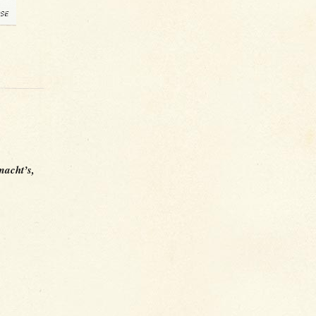
macht’s
,