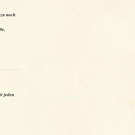
azu noch
te,
ür jeden