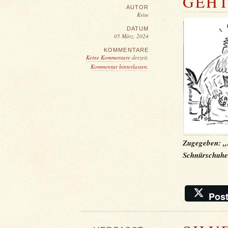
GEHT
AUTOR
Krise
DATUM
05 März, 2024
KOMMENTARE
Keine Kommentare
derzeit.
Kommentar hinterlassen
.
Zugegeben: „A
Schnürschuhe
Pos