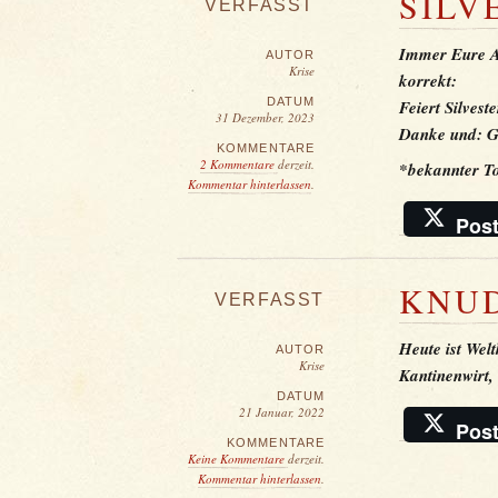
SILV
VERFASST
Immer Eure Au
AUTOR
Krise
korrekt:
DATUM
Feiert Silvest
31 Dezember, 2023
Danke und: G
KOMMENTARE
2 Kommentare
derzeit.
*bekannter T
Kommentar hinterlassen
.
Pos
KNU
VERFASST
Heute ist Wel
AUTOR
Krise
Kantinenwirt,
DATUM
21 Januar, 2022
Pos
KOMMENTARE
Keine Kommentare
derzeit.
Kommentar hinterlassen
.