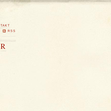
TAKT
RSS
ER