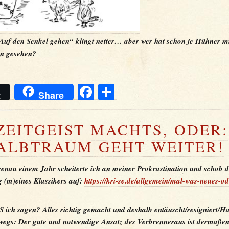
uf den Senkel gehen“ klingt netter… aber wer hat schon je Hühner m
n gesehen?
Facebook
Teilen
t
Share
ZEITGEIST MACHTS, ODER:
ALBTRAUM GEHT WEITER!
genau einem Jahr scheiterte ich an meiner Prokrastination und schob d
g (m)eines Klassikers auf:
https://kri-se.de/allgemein/mal-was-neues-o
 ich sagen? Alles richtig gemacht und deshalb entäuscht/resigniert/H
wegs: Der gute und notwendige Ansatz des Verbrenneraus ist dermaße