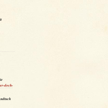
it
ie
der-doch-
andtuch
n