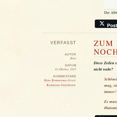
Der Albt
Pos
ZUM 
VERFASST
NOCH
AUTOR
Krise
Diese Zeilen s
DATUM
nicht wahr?
03 Oktober, 2025
KOMMENTARE
Schönen
Keine Kommentare
derzeit.
mag, si
Kommentar hinterlassen
.
immer!
Es muss
#latent