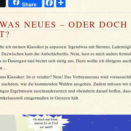
Facebook
Teilen
t
Share
WAS NEUES – ODER DOCH
T?
llte ich meinen Klassiker ja anpassen: Irgendwas mit Stromer, Lademögl
 Dazwischen kam die Aufschieberitis. Nein, lasst es mich anders formul
s ist Dauergast und breitet sich stetig aus. Dazu wollte ich übrigens auch
gen…
m Klassiker: Ist er veraltet? Nein! Das Verbrenneraus wird voraussicht
je nachdem, wie die kommenden Wahlen ausgehen. Zudem müssen wir u
rtigen Ergebnissen auseinandersetzen und obendrein darauf hoffen, dass
rtikelausstoß einigermaßen in Grenzen hält.