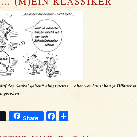
… (M)EIN KLASSIKER
uf den Senkel gehen“ klingt netter… aber wer hat schon je Hühner m
n gesehen?
Facebook
Teilen
t
Share