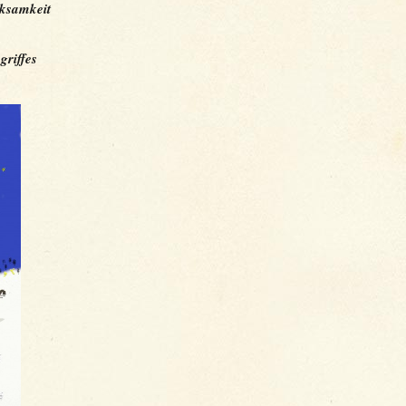
rksamkeit
griffes