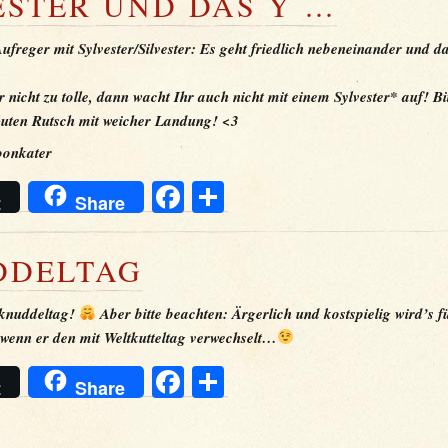
ESTER UND DAS Y …
freger mit Sylvester/Silvester: Es geht friedlich nebeneinander und d
er nicht zu tolle, dann wacht Ihr auch nicht mit einem Sylvester* auf! Bit
uten Rutsch mit weicher Landung! <3
oonkater
Facebook
Teilen
t
Share
DDELTAG
tknuddeltag!
Aber bitte beachten: Ärgerlich und kostspielig wird’s f
 wenn er den mit Weltkutteltag verwechselt…
Facebook
Teilen
t
Share