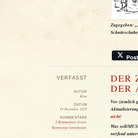
Zugegeben: „A
Schnürschuhe
Pos
DER 
VERFASST
DER 
AUTOR
Krise
Vor ziemlich 
DATUM
Aktualisierun
19 Dezember, 2025
nicht/
KOMMENTARE
2 Kommentare
derzeit.
Was soll/MUSS
Kommentar hinterlassen
.
werfend unter