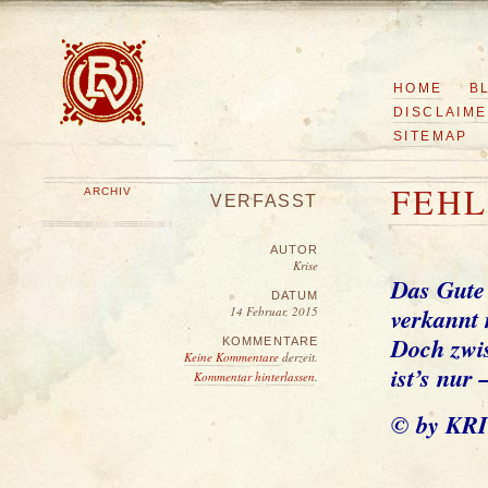
HOME
B
DISCLAIM
SITEMAP
FEH
ARCHIV
VERFASST
AUTOR
Krise
Das Gute 
DATUM
verkannt 
14 Februar, 2015
Doch zwi
KOMMENTARE
Keine Kommentare
derzeit.
ist’s nur 
Kommentar hinterlassen
.
© by KR