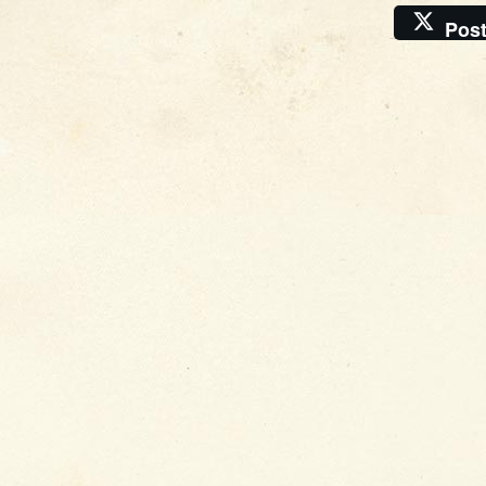
Pos
�
Krise
, 2026