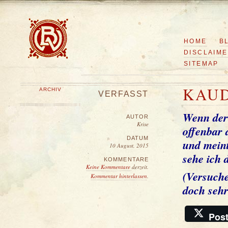
HOME
B
DISCLAIM
SITEMAP
KAU
ARCHIV
VERFASST
Wenn der
AUTOR
Krise
offenbar 
DATUM
und mein
10 August, 2015
sehe ich 
KOMMENTARE
Keine Kommentare
derzeit.
(Versuche
Kommentar hinterlassen
.
doch sehr
Pos