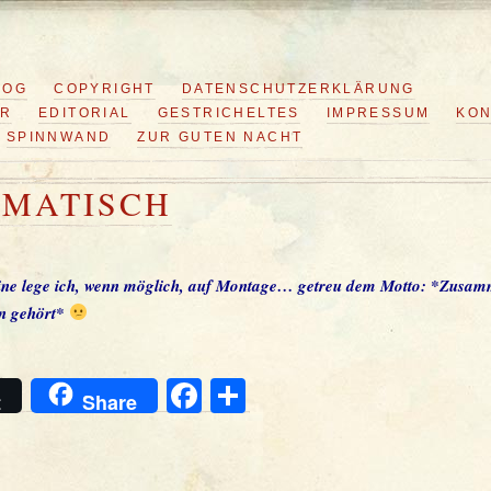
LOG
COPYRIGHT
DATENSCHUTZERKLÄRUNG
ER
EDITORIAL
GESTRICHELTES
IMPRESSUM
KON
SPINNWAND
ZUR GUTEN NACHT
GMATISCH
ine lege ich, wenn möglich, auf Montage… getreu dem Motto: *Zusa
 gehört*
Facebook
Teilen
t
Share