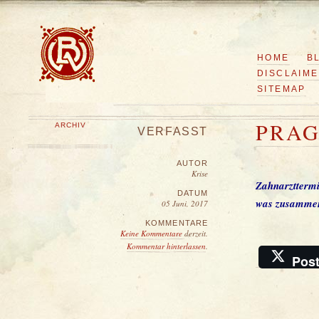
HOME
B
DISCLAIM
SITEMAP
PRA
ARCHIV
VERFASST
AUTOR
Krise
Zahnarztterm
DATUM
was zusammen
05 Juni, 2017
KOMMENTARE
Keine Kommentare
derzeit.
Kommentar hinterlassen
.
Pos
�
Krise
, 2026