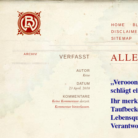
HOME
B
DISCLAIM
SITEMAP
ALLE
ARCHIV
VERFASST
AUTOR
Krise
„Veroooni
DATUM
schlägt e
23 April, 2018
KOMMENTARE
Ihr merk
Keine Kommentare
derzeit.
Taufbecke
Kommentar hinterlassen
.
Lebensqu
Verantwo