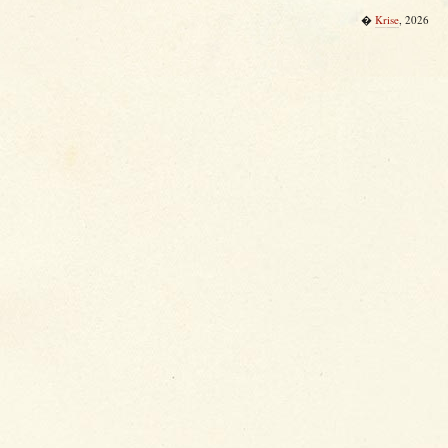
�
Krise
, 2026