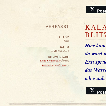
Pos
KALA
VERFASST
BLIT
AUTOR
Krise
Hier kam 
DATUM
07 August, 2014
da ward n
KOMMENTARE
Erst spru
Keine Kommentare
derzeit.
Kommentar hinterlassen
.
das Wass
ich wind
Pos