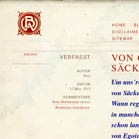
HOME
B
DISCLAIM
SITEMAP
VON 
ARCHIV
VERFASST
SÄC
AUTOR
Krise
Um uns´re
DATUM
31 März, 2015
von Säcke
KOMMENTARE
Wann regn
Keine Kommentare
derzeit.
Kommentar hinterlassen
.
in manche
schon lan
von Egoi