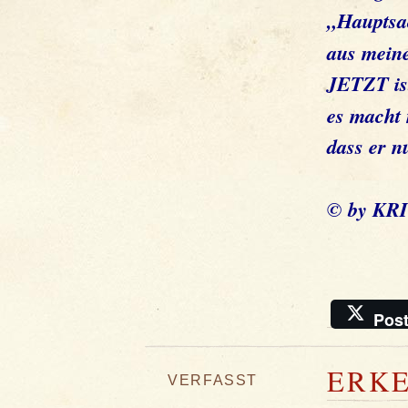
„Hauptsa
aus mein
JETZT ist
es macht 
dass er n
© by KR
Pos
ERKE
VERFASST