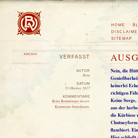
HOME
B
DISCLAIM
SITEMAP
AUS
ARCHIV
VERFASST
Nein, die Hü
AUTOR
Krise
Genießbarkeit
DATUM
keinerlei Eck
23 Oktober, 2017
richtigen Fäh
KOMMENTARE
Keine Sorge,
Keine Kommentare
derzeit.
Kommentar hinterlassen
.
aus der herbs
die Kürbisse 
Chutneyform a
flambiert. Ei
Hier schließt