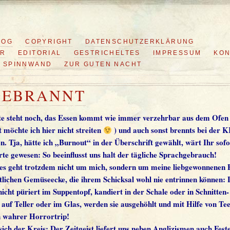
LOG
COPYRIGHT
DATENSCHUTZERKLÄRUNG
ER
EDITORIAL
GESTRICHELTES
IMPRESSUM
KON
SPINNWAND
ZUR GUTEN NACHT
GEBRANNT
tte steht noch, das Essen kommt wie immer verzehrbar aus dem Ofen 
 möchte ich hier nicht streiten
) und auch sonst brennts bei der 
en. Tja, hätte ich „Burnout“ in der Überschrift gewählt, wärt Ihr sofo
rte gewesen: So beeinflusst uns halt der tägliche Sprachgebrauch!
 es geht trotzdem nicht um mich, sondern um meine liebgewonnenen
tlichen Gemüseecke, die ihrem Schicksal wohl nie entrinnen können:
nicht püriert im Suppentopf, kandiert in der Schale oder in Schnitten-
uf Teller oder im Glas, werden sie ausgehöhlt und mit Hilfe von Tee
n wahrer Horrortrip!
 sich der Kreis: Der Zeitgeist liefert uns neben Anglizismen auch Fest