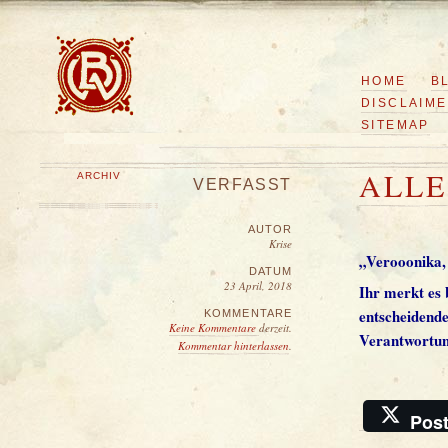
HOME
B
DISCLAIM
SITEMAP
ALLE
ARCHIV
VERFASST
AUTOR
Krise
„Verooonika, 
DATUM
23 April, 2018
Ihr merkt es
entscheidende
KOMMENTARE
Keine Kommentare
derzeit.
Verantwortun
Kommentar hinterlassen
.
Pos