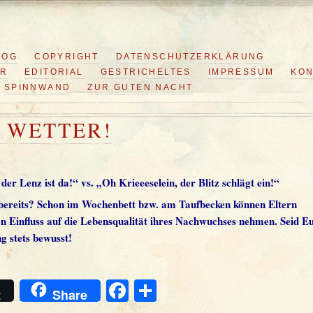
LOG
COPYRIGHT
DATENSCHUTZERKLÄRUNG
ER
EDITORIAL
GESTRICHELTES
IMPRESSUM
KON
SPINNWAND
ZUR GUTEN NACHT
 WETTER!
der Lenz ist da!“ vs. „Oh Krieeeselein, der Blitz schlägt ein!“
 bereits? Schon im Wochenbett bzw. am Taufbecken können Eltern
n Einfluss auf die Lebensqualität ihres Nachwuchses nehmen. Seid Eu
g stets bewusst!
Facebook
Teilen
t
Share