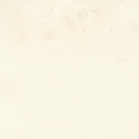
�
Krise
, 2026