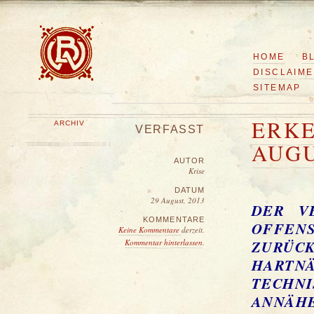
HOME
B
DISCLAIM
SITEMAP
ERKE
ARCHIV
VERFASST
AUG
AUTOR
Krise
DATUM
29 August, 2013
DER V
KOMMENTARE
OFFEN
Keine Kommentare
derzeit.
ZURÜ
Kommentar hinterlassen
.
HARTN
TECH
ANNÄH