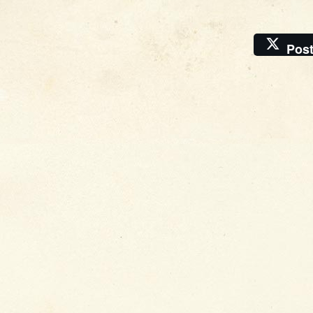
Pos
�
Krise
, 2026