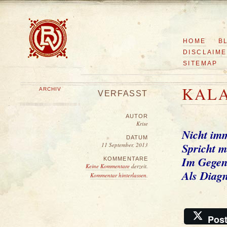
HOME
B
DISCLAIM
SITEMAP
KALA
ARCHIV
VERFASST
AUTOR
Krise
Nicht imm
DATUM
Spricht m
11 September, 2013
Im Gegent
KOMMENTARE
Keine Kommentare
derzeit.
Als Diagn
Kommentar hinterlassen
.
Pos