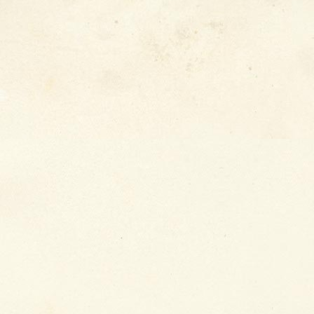
�
Krise
, 2026