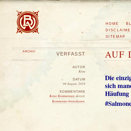
HOME
B
DISCLAIM
SITEMAP
AUF 
ARCHIV
VERFASST
AUTOR
Krise
Die einzi
DATUM
sich manc
08 August, 2018
Häufung v
KOMMENTARE
Keine Kommentare
derzeit.
#Salmone
Kommentar hinterlassen
.