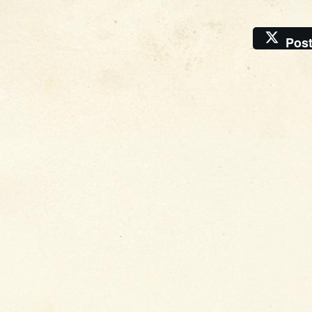
Pos
�
Krise
, 2026