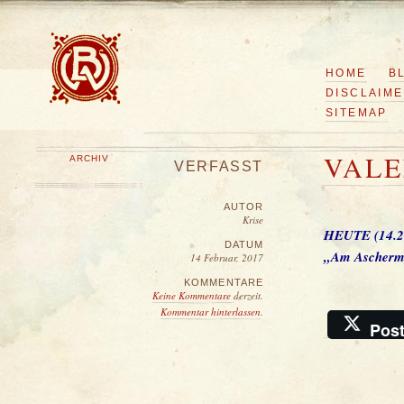
HOME
B
DISCLAIM
SITEMAP
VALE
ARCHIV
VERFASST
AUTOR
Krise
HEUTE (14.2.
DATUM
„Am Aschermit
14 Februar, 2017
KOMMENTARE
Keine Kommentare
derzeit.
Kommentar hinterlassen
.
Pos
�
Krise
, 2026