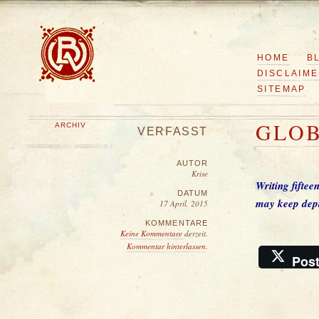
HOME
B
DISCLAIM
SITEMAP
GLO
ARCHIV
VERFASST
AUTOR
Krise
Writing fiftee
DATUM
may keep dept
17 April, 2015
KOMMENTARE
Keine Kommentare
derzeit.
Kommentar hinterlassen
.
Pos
�
Krise
, 2026