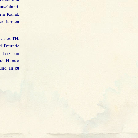
utschland,
erm Kanal,
el lernten
he des TH.
nd Freunde
s Herz am
und Humor
 und an zu