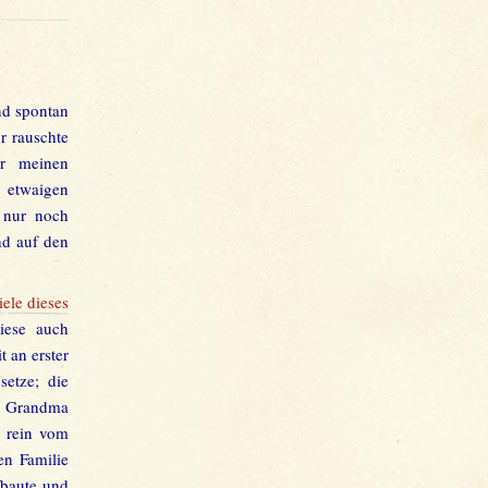
nd spontan
r rauschte
er meinen
etwaigen
o nur noch
nd auf den
ele dieses
iese auch
t an erster
etze; die
on Grandma
, rein vom
en Familie
fbaute und