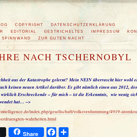
LOG
COPYRIGHT
DATENSCHUTZERKLÄRUNG
ER
EDITORIAL
GESTRICHELTES
IMPRESSUM
KON
SPINNWAND
ZUR GUTEN NACHT
AHRE NACH TSCHERNOBYL
hheit aus der Katastrophe gelernt? Mein NEIN überrascht hier wohl eh
auch keinen neuen Artikel darüber. Es gibt nämlich einen aus 2012, den
wirklich Erschreckende – für mich – ist die Erkenntnis, wie wenig sich
wendet hat… –>
eintelligence.de/index.php/gesellschaft/volksverdummung/4919-atomkraf
-verdraengten-wahrheiten.html
Facebook
Teilen
t
Share