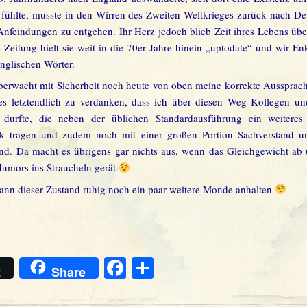
 fühlte, musste in den Wirren des Zweiten Weltkrieges zurück nach De
Anfeindungen zu entgehen. Ihr Herz jedoch blieb Zeit ihres Lebens üb
 Zeitung hielt sie weit in die 70er Jahre hinein „uptodate“ und wir Enk
englischen Wörter.
rwacht mit Sicherheit noch heute von oben meine korrekte Aussprac
es letztendlich zu verdanken, dass ich über diesen Weg Kollegen u
 durfte, die neben der üblichen Standardausführung ein weitere
eck tragen und zudem noch mit einer großen Portion Sachverstand 
sind. Da macht es übrigens gar nichts aus, wenn das Gleichgewicht ab
umors ins Straucheln gerät
ann dieser Zustand ruhig noch ein paar weitere Monde anhalten
Facebook
Teilen
t
Share