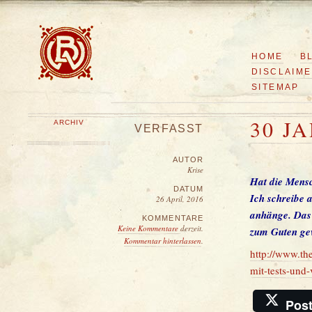
HOME
B
DISCLAIM
SITEMAP
30 J
ARCHIV
VERFASST
AUTOR
Krise
Hat die Mensc
DATUM
Ich schreibe 
26 April, 2016
anhänge. Das 
KOMMENTARE
Keine Kommentare
derzeit.
zum Guten ge
Kommentar hinterlassen
.
http://www.th
mit-tests-und
Pos