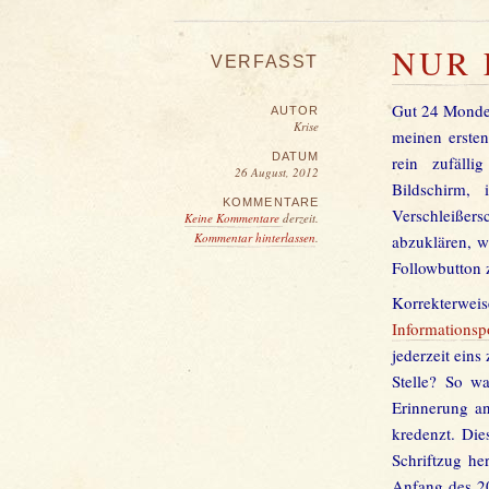
NUR 
VERFASST
Gut 24 Monde 
AUTOR
Krise
meinen ersten
DATUM
rein zufälli
26 August, 2012
Bildschirm,
KOMMENTARE
Verschleißers
Keine Kommentare
derzeit.
Kommentar hinterlassen
.
abzuklären, w
Followbutton 
Korrekterweis
Informationsp
jederzeit eins
Stelle? So w
Erinnerung an
kredenzt. Die
Schriftzug he
Anfang des 20