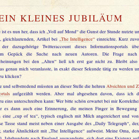
EIN KLEINES JUBILÄUM
ist es nun her, dass ich „Voll auf Mond“ die Gunst der Stunde nutzte u
, gleichlautenden, Artikel bei
„The Intelligence“
einreichte. Kurz zuvo
g der dazugehörige Twitteraccount dieses Informationsportals üb
 im Gepäck die Suche nach neuen Autoren. Die Frage nach 
cheinungen bei den „Alten“ ließ ich erst gar nicht zu. Bleibt als
as genau mich veranlasste, in exakt dieser Sekunde tätig zu werden u
zu klicken?
e und selbstredend müssten an dieser Stelle die hehren
Absichten und Zi
ortals
aufgezählt werden. Aber mal abgesehen davon, dass ich d
 zu eins unterschreiben kann: Wer bitte schön erwartet bei mir Korrekthei
ar es dann auch eine Erinnerung, die meinen Finger in Bewegung s
 eine „cup of tea“, typisch englisch mit Milch angereichert und v
se Tasse stand meist neben einer Ausgabe des „Daily Telegraph“, der
r, starke Ähnlichkeit mit „The Intelligence“ aufweist. Meine Oma, der
. Jahrhunderts nach England auswanderte, sich dort eine Existenz au