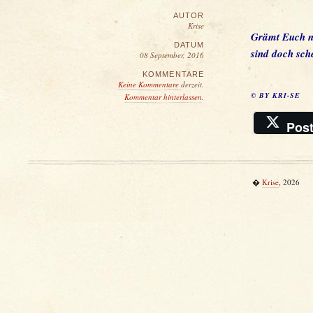
AUTOR
Krise
Grämt Euch ni
DATUM
sind doch sch
08 September, 2016
KOMMENTARE
Keine Kommentare
derzeit.
© BY KRI-SE
Kommentar hinterlassen
.
Pos
�
Krise
, 2026