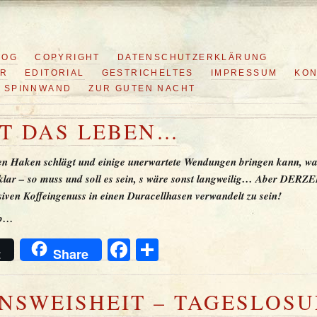
LOG
COPYRIGHT
DATENSCHUTZERKLÄRUNG
ER
EDITORIAL
GESTRICHELTES
IMPRESSUM
KON
SPINNWAND
ZUR GUTEN NACHT
ST DAS LEBEN…
en Haken schlägt und einige unerwartete Wendungen bringen kann, wa
lar – so muss und soll es sein, s wäre sonst langweilig… Aber DERZE
siven Koffeingenuss in einen Duracellhasen verwandelt zu sein!
ab…
Facebook
Teilen
t
Share
NSWEISHEIT – TAGESLOS