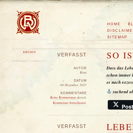
HOME
B
DISCLAIM
SITEMAP
SO I
ARCHIV
VERFASST
Dass das Leb
AUTOR
Krise
schon immer k
DATUM
es nach exzes
04 Dezember, 2021
suchend 
KOMMENTARE
Keine Kommentare
derzeit.
Kommentar hinterlassen
.
Pos
LEBE
VERFASST