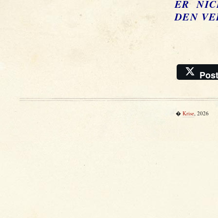
NICHT
N VERS
Pos
�
Krise
, 2026