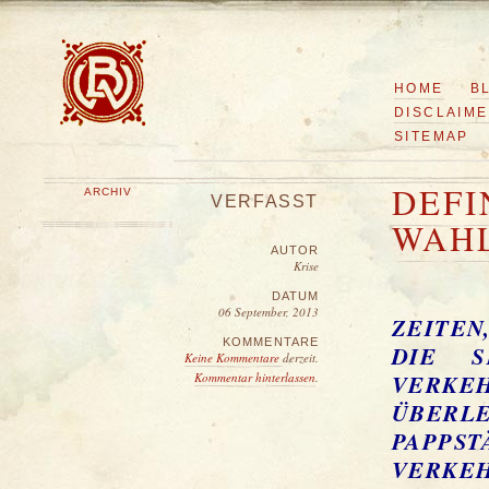
HOME
B
DISCLAIM
SITEMAP
DEFI
ARCHIV
VERFASST
WAH
AUTOR
Krise
DATUM
06 September, 2013
ZEITEN
KOMMENTARE
DIE 
Keine Kommentare
derzeit.
VERKEH
Kommentar hinterlassen
.
ÜBERL
PPST
RKEHRS