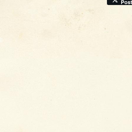
Pos
�
Krise
, 2026