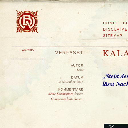
HOME
B
DISCLAIM
SITEMAP
KALA
ARCHIV
VERFASST
AUTOR
Krise
„Steht de
DATUM
lässt Nac
08 November, 2013
KOMMENTARE
Keine Kommentare
derzeit.
Kommentar hinterlassen
.