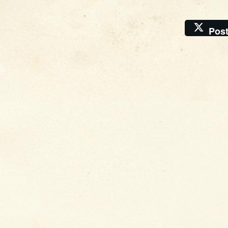
Pos
�
Krise
, 2026