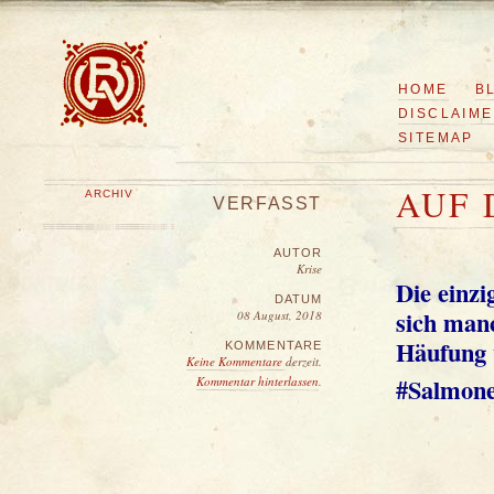
HOME
B
DISCLAIM
SITEMAP
AUF 
ARCHIV
VERFASST
AUTOR
Krise
Die einzi
DATUM
sich manc
08 August, 2018
Häufung v
KOMMENTARE
Keine Kommentare
derzeit.
#Salmone
Kommentar hinterlassen
.