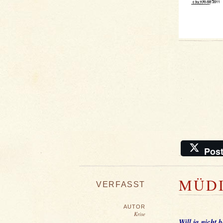
Pos
MÜDI
VERFASST
AUTOR
Krise
Will ja nicht 