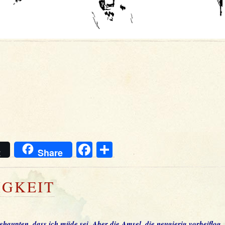
Facebook
Teilen
t
Share
GKEIT
behaupten, dass ich müde sei. Aber die Amsel, die neugierig vorbeiflog, 