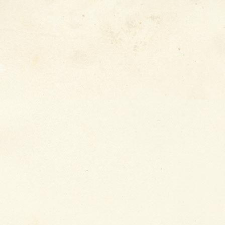
�
Krise
, 2026