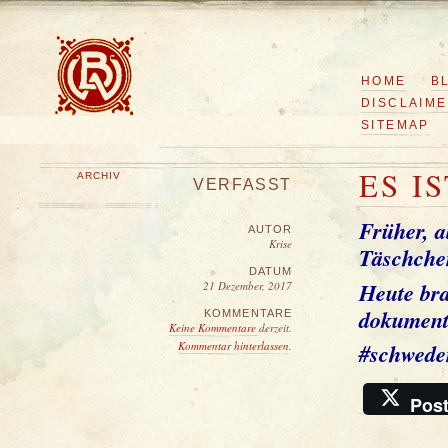
HOME
B
DISCLAIM
SITEMAP
ES I
ARCHIV
VERFASST
Früher, a
AUTOR
Krise
Täschchen
DATUM
Heute br
21 Dezember, 2017
dokument
KOMMENTARE
Keine Kommentare
derzeit.
Kommentar hinterlassen
.
#schwede
Pos