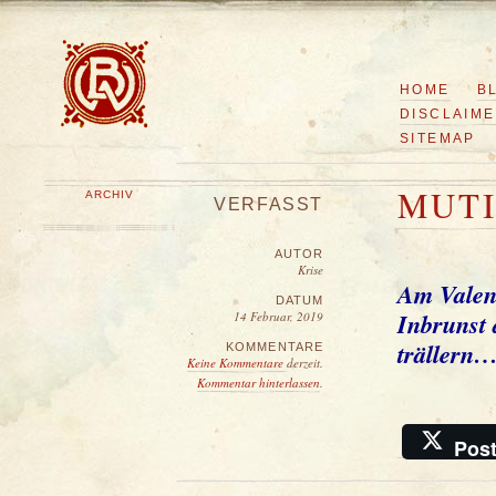
HOME
B
DISCLAIM
SITEMAP
MUTI
ARCHIV
VERFASST
AUTOR
Krise
Am Valent
DATUM
Inbrunst 
14 Februar, 2019
trällern
KOMMENTARE
Keine Kommentare
derzeit.
Kommentar hinterlassen
.
Pos