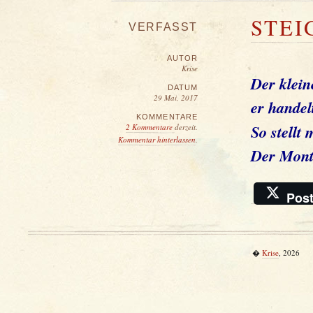
STEI
VERFASST
AUTOR
Krise
Der klein
DATUM
29 Mai, 2017
er handel
KOMMENTARE
So stellt
2 Kommentare
derzeit.
Kommentar hinterlassen
.
Der Monta
Pos
�
Krise
, 2026