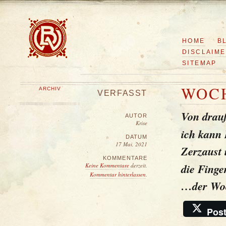
HOME
B
DISCLAIM
SITEMAP
WOC
ARCHIV
VERFASST
Von drau
AUTOR
Krise
ich kann 
DATUM
17 Mai, 2021
Zerzaust 
KOMMENTARE
die Finge
Keine Kommentare
derzeit.
Kommentar hinterlassen
.
…der Woc
Pos