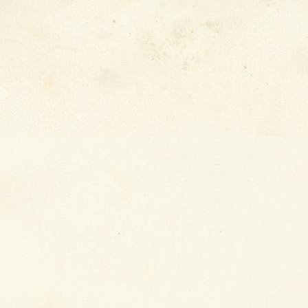
�
Krise
, 2026