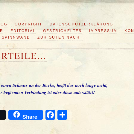
LOG
COPYRIGHT
DATENSCHUTZERKLÄRUNG
ER
EDITORIAL
GESTRICHELTES
IMPRESSUM
KON
SPINNWAND
ZUR GUTEN NACHT
URTEILE…
einen Schmiss an der Backe, heißt das noch lange nicht,
er beißenden Verbindung ist oder diese unterstützt!
Facebook
Teilen
t
Share