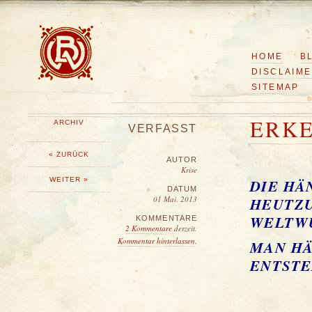
HOME
B
DISCLAIM
SITEMAP
ERKE
ARCHIV
VERFASST
« ZURÜCK
AUTOR
Krise
WEITER »
DIE HÄ
DATUM
01 Mai, 2013
HEUTZU
WELTW
KOMMENTARE
2 Kommentare
derzeit.
Kommentar hinterlassen
.
MAN HÄ
ENTSTE