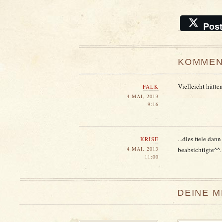
Pos
KOMMEN
Vielleicht hätte
FALK
4 MAI, 2013
9:16
...dies fiele da
KRISE
4 MAI, 2013
beabsichtigte^^..
11:00
DEINE 