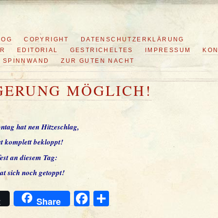
LOG
COPYRIGHT
DATENSCHUTZERKLÄRUNG
ER
EDITORIAL
GESTRICHELTES
IMPRESSUM
KON
SPINNWAND
ZUR GUTEN NACHT
GERUNG MÖGLICH!
ntag hat nen Hitzeschlag,
ut komplett bekloppt!
fest an diesem Tag:
t sich noch getoppt!
Facebook
Teilen
t
Share