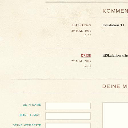
KOMMEN
Eskalation :O
E-LEO1969
29 MAI, 2017
12:36
EISkalation wäre
KRISE
29 MAI, 2017
12:46
DEINE 
DEIN NAME
DEINE E-MAIL
DEINE WEBSEITE