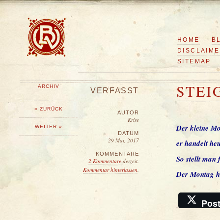
HOME
B
DISCLAIM
SITEMAP
STEI
ARCHIV
VERFASST
« ZURÜCK
AUTOR
Krise
Der kleine Mo
WEITER »
DATUM
29 Mai, 2017
er handelt he
KOMMENTARE
So stellt man 
2 Kommentare
derzeit.
Kommentar hinterlassen
.
Der Montag ha
Pos