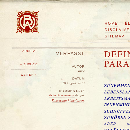
HOME
B
DISCLAIM
SITEMAP
DEFI
ARCHIV
VERFASST
PARA
« ZURÜCK
AUTOR
Krise
WEITER »
DATUM
20 August, 2013
ZUNEHME
KOMMENTARE
LEBENSL
Keine Kommentare
derzeit.
ARBEITSMA
Kommentar hinterlassen
.
INNENMINI
SCHNÜFFE
ZUHÖREN Z
ABER A