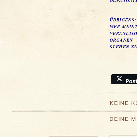
GEFÄNGNI
ÜBRIGENS:
WER MEINT
VERANLAG
ORGANEN 
STEHEN Z
Pos
KEINE 
DEINE 