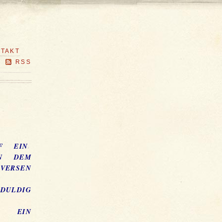
TAKT
RSS
UF EIN
EN DEM
IVERSEN
DULDIG
. EIN