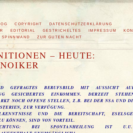
LOG
COPYRIGHT
DATENSCHUTZERKLÄRUNG
ER
EDITORIAL
GESTRICHELTES
IMPRESSUM
KON
SPINNWAND
ZUR GUTEN NACHT
NITIONEN – HEUTE:
NOIKER
ND GEFRAGTES BERUFSBILD MIT AUSSICHT A
ANG GESICHERTES EINKOMMEN. DERZEIT STEH
RKT NOCH OFFENE STELLEN, Z.B. BEI DER NSA UND D
STERIEN, ZUR VERFÜGUNG.
LKENNTNISSE UND DIE BEREITSCHAFT, ESELSGE
U KÖNNEN, SIND VON VORTEIL.
CHTUNG: BEI SPONTANHEILUNG IST U.U