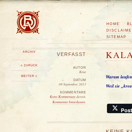
HOME
B
DISCLAIM
SITEMAP
KALA
ARCHIV
VERFASST
« ZURÜCK
AUTOR
Krise
Warum laufen
WEITER »
DATUM
09 September, 2013
Weil sie „kre
KOMMENTARE
Keine Kommentare
derzeit.
Kommentar hinterlassen
.
Pos
KEINE 