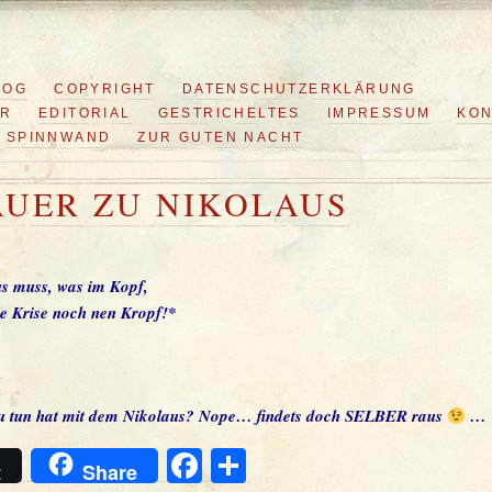
LOG
COPYRIGHT
DATENSCHUTZERKLÄRUNG
ER
EDITORIAL
GESTRICHELTES
IMPRESSUM
KON
SPINNWAND
ZUR GUTEN NACHT
UER ZU NIKOLAUS
s muss, was im Kopf,
die Krise noch nen Kropf!*
zu tun hat mit dem Nikolaus? Nope… findets doch SELBER raus
…
Facebook
Teilen
t
Share