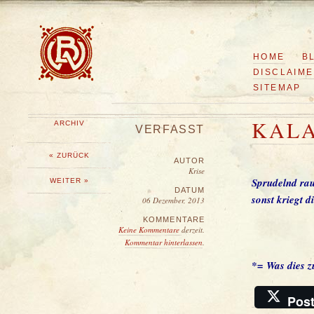
HOME
B
DISCLAIM
SITEMAP
KALA
ARCHIV
VERFASST
« ZURÜCK
AUTOR
Krise
Sprudelnd rau
WEITER »
DATUM
sonst kriegt 
06 Dezember, 2013
KOMMENTARE
Keine Kommentare
derzeit.
Kommentar hinterlassen
.
*= Was dies 
Pos