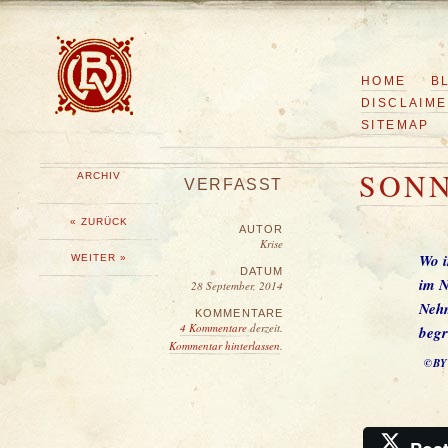
HOME
B
DISCLAIM
SITEMAP
SON
ARCHIV
VERFASST
« ZURÜCK
AUTOR
Krise
Wo i
WEITER »
DATUM
im N
28 September, 2014
Nehm
KOMMENTARE
4 Kommentare
derzeit.
begr
Kommentar hinterlassen
.
©BY