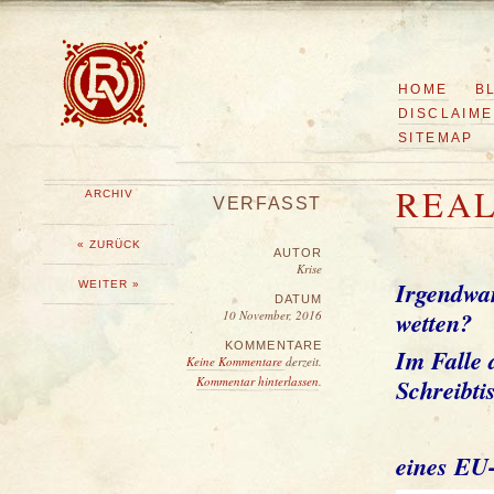
HOME
B
DISCLAIM
SITEMAP
REAL
ARCHIV
VERFASST
« ZURÜCK
AUTOR
Krise
Irgendwan
WEITER »
DATUM
wetten?
10 November, 2016
KOMMENTARE
Im Falle 
Keine Kommentare
derzeit.
Kommentar hinterlassen
.
Schreibti
eines E