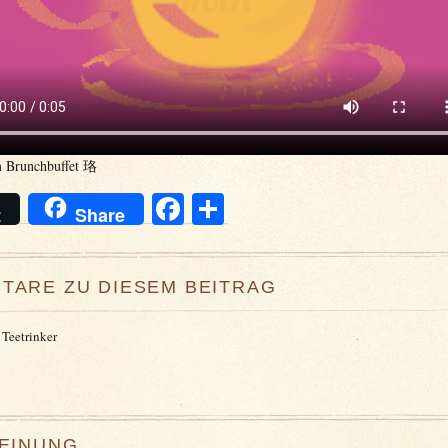
 Brunchbuffet 珞
Facebook
Teilen
t
Share
TARE ZU DIESEM BEITRAG
 Teetrinker
MEINUNG