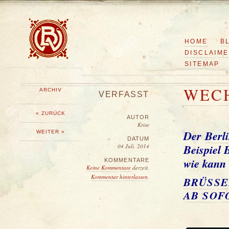
HOME
B
DISCLAIM
SITEMAP
WEC
ARCHIV
VERFASST
« ZURÜCK
AUTOR
Krise
Der
Berl
WEITER »
DATUM
Beispiel 
04 Juli, 2014
wie kann 
KOMMENTARE
Keine Kommentare
derzeit.
Kommentar hinterlassen
.
BRÜSSE
AB SOF