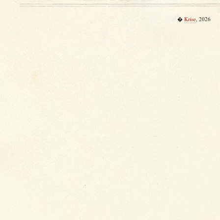
�
Krise
, 2026