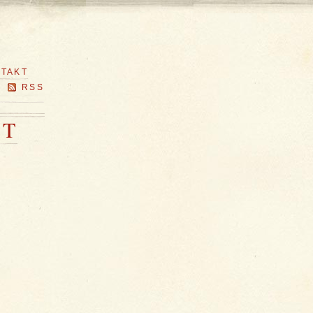
TAKT
RSS
HT