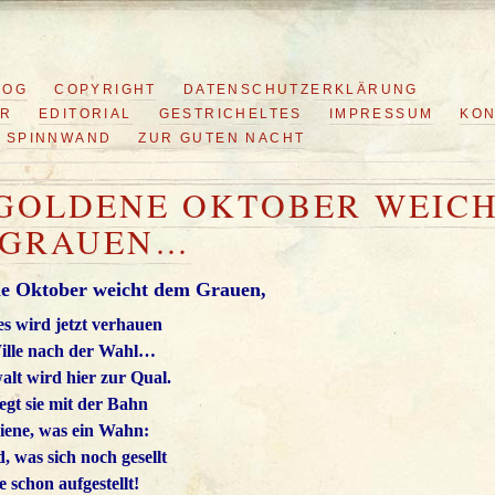
LOG
COPYRIGHT
DATENSCHUTZERKLÄRUNG
ER
EDITORIAL
GESTRICHELTES
IMPRESSUM
KON
SPINNWAND
ZUR GUTEN NACHT
GOLDENE OKTOBER WEIC
 GRAUEN…
e Oktober weicht dem Grauen,
es wird jetzt verhauen
Wille nach der Wahl…
alt wird hier zur Qual.
iegt sie mit der Bahn
hiene, was ein Wahn:
, was sich noch gesellt
e schon aufgestellt!