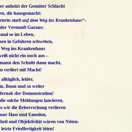
r anheizt der Gemüter Schlacht
n, die hausgemacht:
arterin starb auf dem Weg ins Krankenhaus“
–
der Vernunft Garaus:
inmal so im Leben,
en in Gefahren schweben,
m Weg ins Krankenhaus
eiß nicht ein noch aus –
mann den Schnitt dann macht,
m verliert mit Macht!
 alltäglich, leider,
lin, Bonn und so weiter
fernab der Demonstration!
ie solche Meldungen lancieren,
ss wir die Beherrschung verlieren
 nur Hass und Emotion,
eit und Objektivität wären von Nöten-
letzte Friedfertigkeit töten!