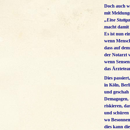
Doch auch we
mit Meldunge
„Eine Stuttg
macht damit 
Es ist nun e
wenn Mensch
dass auf de
der Notarzt w
wenn Sensen
das Ärztetea
Dies passiert,
in Köln, Ber
und geschah 
Demagogen, d
riskieren, da
und schüren
wo Besonnenh
dies kann die 