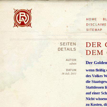
HOME
B
DISCLAIM
SITEMAP
DER 
SEITEN
DETAILS
DEM
AUTOR
Der Golden
admin
wenn fleißig 
DATUM
16 Juli, 2011
des Volkes 
die Staatsgew
Stattdessen l
auf einer Sc
Nicht wissend
zu Kosten, di