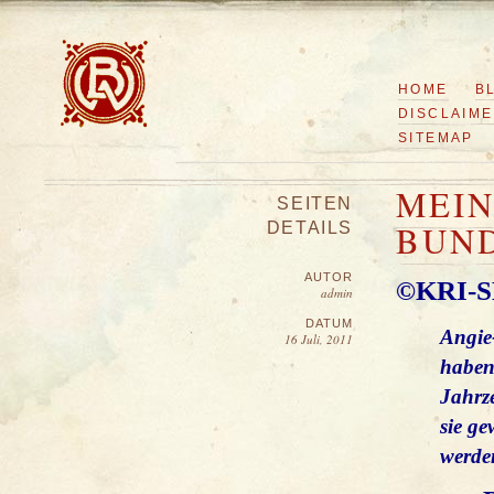
HOME
B
DISCLAIM
SITEMAP
MEI
SEITEN
BUND
DETAILS
AUTOR
KRI-S
©
admin
DATUM
Angie
16 Juli, 2011
haben 
Jahrz
sie ge
werde