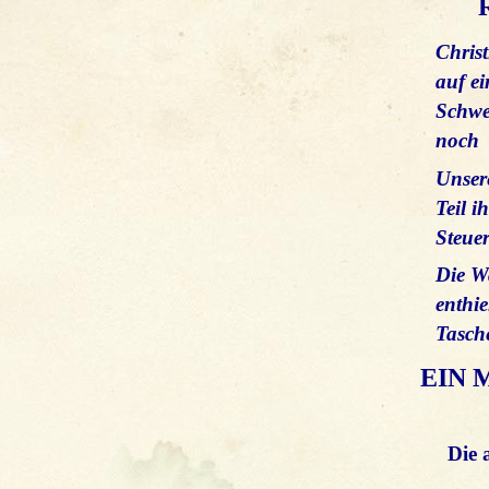
Christ
auf ei
Schwe
noch 
Unsere
Teil i
Steuer
Die W
enthie
Tasch
EIN 
Die 